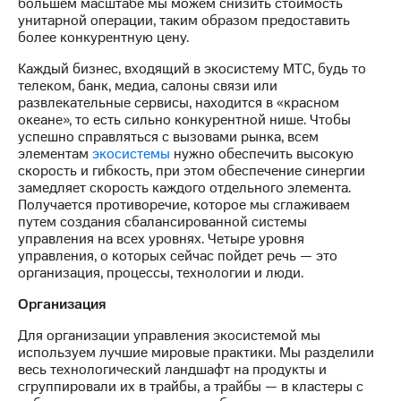
Раскрытие
большем масштабе мы можем снизить стоимость
информации
унитарной операции, таким образом предоставить
Информация
более конкурентную цену.
акционерам
Каждый бизнес, входящий в экосистему МТС, будь то
Документы
телеком, банк, медиа, салоны связи или
ПАО
развлекательные сервисы, находится в «красном
"МТС"
океане», то есть сильно конкурентной нише. Чтобы
Собрания
успешно справляться с вызовами рынка, всем
акционеров
элементам
экосистемы
нужно обеспечить высокую
Личный
скорость и гибкость, при этом обеспечение синергии
кабинет
замедляет скорость каждого отдельного элемента.
акционера
Получается противоречие, которое мы сглаживаем
Акционерный
путем создания сбалансированной системы
капитал
управления на всех уровнях. Четыре уровня
Контроль
управления, о которых сейчас пойдет речь — это
и
организация, процессы, технологии и люди.
аудит
Рынок
Организация
акций
Для организации управления экосистемой мы
Описание
используем лучшие мировые практики. Мы разделили
Программа
весь технологический ландшафт на продукты и
приобретения
сгруппировали их в трайбы, а трайбы — в кластеры с
Порядок