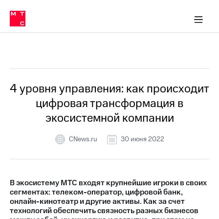
О
сторам и акционерам
Комплаенс и деловая этика
Устойчивое развитие
Медиа-центр
О МТС
О МТС
На главную
компании
О
компании
Стратегия
Стратегия
Все Новости
Карьера
в МТС
Карьера
в МТС
Пресс-
4 уровня управления: как происходит
релизы
История
цифровая трансформация в
компании
МТС
экосистемной компании
о технологиях
Руководство
региона
CNews.ru
30 июня 2022
Правовая
информация
Контакты
В экосистему МТС входят крупнейшие игроки в своих
сегментах: телеком-оператор, цифровой банк,
Медиа-центр
онлайн-кинотеатр и другие активы. Как за счет
Пресс-
технологий обеспечить связность разных бизнесов
релизы