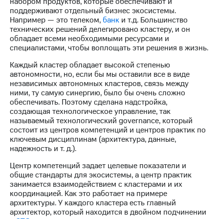
набором продуктов, которые обеспечивают и
выкупа
поддерживают отдельный бизнес экосистемы.
акций
Например — это телеком,
банк
и т.д. Большинство
Дивиденды
технических решений делегировано кластеру, и он
Рынок
обладает всеми необходимыми ресурсами и
облигаций
специалистами, чтобы воплощать эти решения в жизнь.
Описание
Каждый кластер обладает высокой степенью
Еврооблигации-2023
автономности, но, если бы мы оставили все в виде
Уведомление
независимых автономных кластеров, связь между
о
ними, ту самую синергию, было бы очень сложно
погашении
обеспечивать. Поэтому сделана надстройка,
именных
создающая технологическое управление, так
облигаций
называемый технологический governance, который
Другое
состоит из центров компетенций и центров практик по
ключевым дисциплинам (архитектура, данные,
Регистратор
надежность и т. д.).
Реквизиты
Контакты
Центр компетенций задает целевые показатели и
йчивое развитие
общие стандарты для экосистемы, а центр практик
и деловая этика
занимается взаимодействием с кластерами и их
На главную
координацией. Как это работает на примере
архитектуры. У каждого кластера есть главный
архитектор, который находится в двойном подчинении