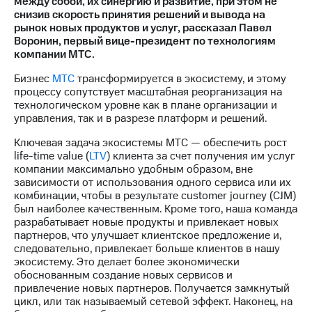
между собой, их синергию и развитие, при этом не
снизив скорость принятия решений и вывода на
МТС
рынок новых продуктов и услуг, рассказал Павел
о технологиях
Воронин, первый вице-президент по технологиям
компании МТС.
Достижения
Бизнес
МТС
трансформируется в экосистему, и этому
Интервью
процессу сопутствует масштабная реорганизация на
технологическом уровне как в плане организации и
Финансовая
управления, так и в разрезе платформ и решений.
отчетность
Ключевая задача экосистемы МТС — обеспечить рост
Контакты
life-time value (
LTV
) клиента за счет получения им услуг
компании максимально удобным образом, вне
Новости
зависимости от использования одного сервиса или их
в
комбинации, чтобы в результате сustomer journey (CJM)
регионе
был наиболее качественным. Кроме того, наша команда
разрабатывает новые продукты и привлекает новых
партнеров, что улучшает клиентское предложение и,
м и акционерам
Корпоративное
следовательно, привлекает больше клиентов в нашу
управление
экосистему. Это делает более экономически
обоснованным создание новых сервисов и
Корпоративный
привлечение новых партнеров. Получается замкнутый
секретарь
цикл, или так называемый сетевой эффект. Наконец, на