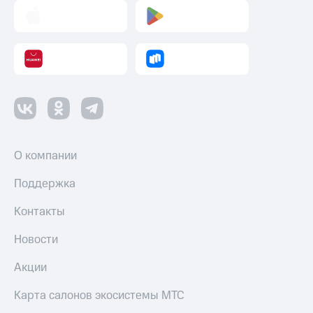
Пополнить
номер
другого
оператора
Оплата
интернета
и
ТВ
Переводы
О компании
с
телефона
Поддержка
на карту
Контакты
МТС Pay
Оплата
Новости
по QR-
коду
Акции
за границей
Карта салонов экосистемы МТС
тернет-магазин