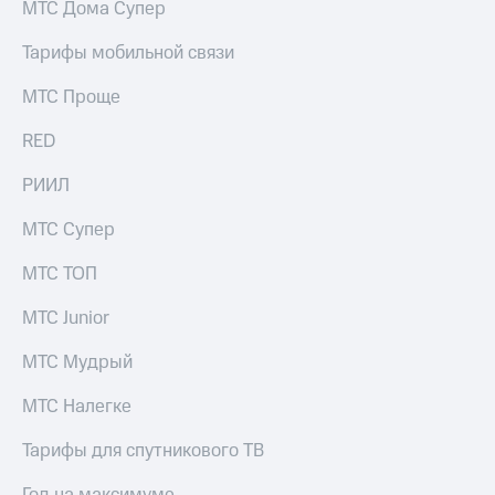
МТС Дома Супер
Услуги
149 ₽/
мес
Тарифы мобильной связи
Акции
МТС
МТС Проще
Домашний
Premium
интернет
RED
Подписка
Домашнее
на гигабайты
ТВ
РИИЛ
интернета,
фильмы,
Спутниковое
МТС Супер
музыка
ТВ
и многое
другое
МТС ТОП
Домашний
Семейная
телефон
группа
МТС Junior
Перейти
Скидка
МТС Мудрый
в МТС
на тарифы,
со своим
общие
МТС Налегке
номером
подписки
и услуги,
Тарифы для спутникового ТВ
Поддержка
доступ
к геолокации