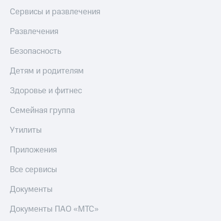
МТС
КИОН
Сервисы и развлечения
Деньги
Строки
МТС
Развлечения
Накопления
Live
Безопасность
Откладывайте
Гудок
деньги
Детям и родителям
и получайте
Мой
доход 15%
МТС
Здоровье и фитнес
Акции
Условия
Все
пополнения
Семейная группа
приложения
Финансы
Скидка
Утилиты
Инвестиции
30%
на связь
Приложения
Получайте
доход
Все сервисы
онлайн
Тарифы
Страхование
RED,
РИИЛ
Документы
Покупка
и МТС Супер
полисов
дешевле
Документы ПАО «МТС»
онлайн
при оплате