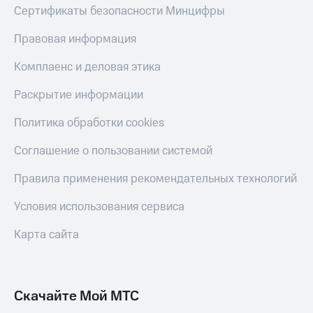
Скидка 30%
с карты
Сертификаты безопасности Минцифры
на связь
МТС Деньги
Правовая информация
С картой
Обзоры
МТС
товаров
Комплаенс и деловая этика
Деньги
МТС
Скидки
Раскрытие информации
Накопления
до 40%
на смартфоны
Политика обработки cookies
Откладывайте
деньги
при
Соглашение о пользовании системой
и получайте
покупке
доход 15%
со связью
Правила применения рекомендательных технологий
Платежи
МТС
и
переводы
Условия использования сервиса
Пополнить
Карта сайта
номер
МТС
Настройки
Скачайте Мой МТС
автоплатежа