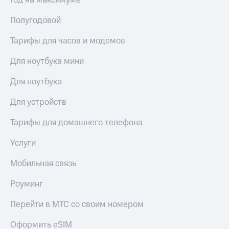
Год на максимуме
висы и подписки
Сертификаты
МТС
безопасности
Полугодовой
Premium
Всё
Подписка
Тарифы для часов и модемов
под
на гигабайты
рукой
интернета,
Для ноутбука мини
в Мой МТС
фильмы,
музыка
Для ноутбука
Посмотрите,
и многое
что
другое
Для устройств
полезного
Семейная
есть
группа
Тарифы для домашнего телефона
в нашем
приложении
Скидка
Услуги
на тарифы,
КИОН
общие
Мобильная связь
подписки
КИОН
и услуги,
Музыка
Роуминг
доступ
к геолокации
КИОН
Перейти в МТС со своим номером
Кино,
Строки
музыка,
Оформить eSIM
книги