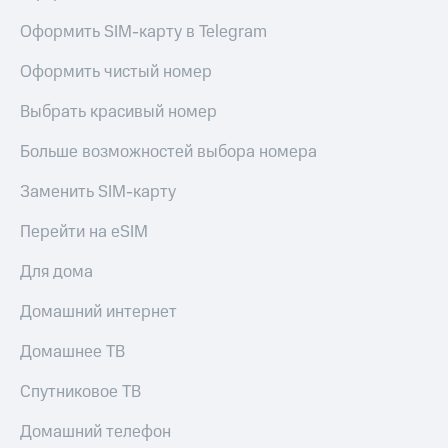
Live
и не
только
Оформить SIM-карту в Telegram
Гудок
Безопасность
Оформить чистый номер
Мой
МТС
Финансы
Выбрать красивый номер
Все
Детям
Больше возможностей выбора номера
приложения
и родителям
Заменить SIM-карту
Инвестиции
Здоровье
и фитнес
Перейти на eSIM
Получайте
доход
Приложения
Для дома
онлайн
от МТС
Страхование
Домашний интернет
Акции
Покупка
полисов
Домашнее ТВ
Приложения
онлайн
КИОН
Скидка 30%
Спутниковое ТВ
на связь
КИОН
Музыка
Домашний телефон
С картой