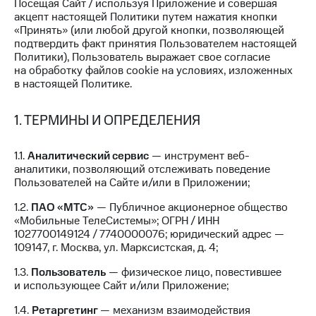
Посещая Сайт / используя Приложение и совершая
на связь
акцепт настоящей Политики путем нажатия кнопки
«Принять» (или любой другой кнопки, позволяющей
Роуминг
Тарифы
подтвердить факт принятия Пользователем настоящей
RED,
Политики), Пользователь выражает свое согласие
Семейная
РИИЛ
на обработку файлов cookie на условиях, изложенных
группа
и МТС
в настоящей Политике.
Супер
Заказать
дешевле
SIM-
1. ТЕРМИНЫ И ОПРЕДЕЛЕНИЯ
при
карту
оплате
с карты
1.1.
Аналитический сервис
— инструмент веб-
Оформить
МТС
аналитики, позволяющий отслеживать поведение
eSIM
Деньги
Пользователей на Сайте и/или в Приложении;
SIM-
Выберите
1.2.
ПАО «МТС»
— Публичное акционерное общество
карта
и подключите
«Мобильные ТелеСистемы»; ОГРН / ИНН
для
ТВ
1027700149124 / 7740000076; юридический адрес —
иностранцев
с выгодным
109147, г. Москва, ул. Марксистская, д. 4;
тарифом
Оформить
1.3.
Пользователь
— физическое лицо, повестившее
чистый
и использующее Сайт и/или Приложение;
Тарифы
номер
1.4.
Ретаргетинг
— механизм взаимодействия