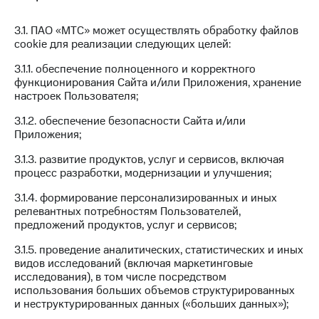
Тарифы
Покупка
3.1. ПАО «МТС» может осуществлять обработку файлов
RED,
полисов
cookie для реализации следующих целей:
РИИЛ
онлайн
и МТС Супер
3.1.1. обеспечение полноценного и корректного
дешевле
Скидка 30%
функционирования Сайта и/или Приложения, хранение
при оплате
на связь
настроек Пользователя;
с карты
МТС Деньги
С картой
3.1.2. обеспечение безопасности Сайта и/или
МТС
Приложения;
Обзоры
Деньги
товаров
3.1.3. развитие продуктов, услуг и сервисов, включая
МТС
процесс разработки, модернизации и улучшения;
Скидки
Накопления
до 40%
3.1.4. формирование персонализированных и иных
Откладывайте
на смартфоны
релевантных потребностям Пользователей,
деньги
предложений продуктов, услуг и сервисов;
и получайте
при
доход 15%
3.1.5. проведение аналитических, статистических и иных
покупке
видов исследований (включая маркетинговые
со связью
Платежи
исследования), в том числе посредством
МТС
и
использования больших объемов структурированных
переводы
и неструктурированных данных («больших данных»);