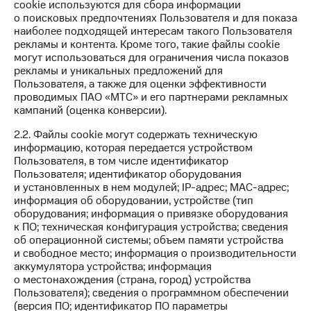
cookie используются для сбора информации
КИОН
Кино,
о поисковых предпочтениях Пользователя и для показа
Строки
музыка,
наиболее подходящей интересам такого Пользователя
книги
рекламы и контента. Кроме того, такие файлы cookie
Live
и не
могут использоваться для ограничения числа показов
только
рекламы и уникальных предложений для
Гудок
Пользователя, а также для оценки эффективности
Безопасность
проводимых ПАО «МТС» и его партнерами рекламных
Мой
кампаний (оценка конверсии).
МТС
Финансы
2.2. Файлы cookie могут содержать техническую
Все
Детям
информацию, которая передается устройством
приложения
и родителям
Пользователя, в том числе идентификатор
Пользователя; идентификатор оборудования
Инвестиции
Здоровье
и установленных в нем модулей; IP-адрес; MAC-адрес;
и фитнес
информация об оборудовании, устройстве (тип
Получайте
оборудования; информация о привязке оборудования
доход
Приложения
к ПО; техническая конфигурация устройства; сведения
онлайн
от МТС
об операционной системы; объем памяти устройства
и свободное место; информация о производительности
Страхование
Акции
аккумулятора устройства; информация
о местонахождения (страна, город) устройства
Покупка
Приложения
Пользователя); сведения о программном обеспечении
полисов
КИОН
(версия ПО; идентификатор ПО параметры
онлайн