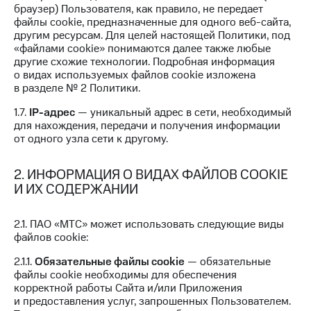
для дома
браузер) Пользователя, как правило, не передает
файлы cookie, предназначенные для одного веб-сайта,
Услуги
другим ресурсам. Для целей настоящей Политики, под
149 ₽/
«файлами cookie» понимаются далее также любые
мес
Акции
другие схожие технологии. Подробная информация
о видах используемых файлов cookie изложена
МТС
Домашний
в разделе № 2 Политики.
Premium
интернет
1.7.
IP-адрес
— уникальный адрес в сети, необходимый
Подписка
Домашнее
для нахождения, передачи и получения информации
на гигабайты
ТВ
от одного узла сети к другому.
интернета,
фильмы,
Спутниковое
музыка
2. ИНФОРМАЦИЯ О ВИДАХ ФАЙЛОВ COOKIE
ТВ
и многое
И ИХ СОДЕРЖАНИИ
другое
Домашний
телефон
Семейная
2.1. ПАО «МТС» может использовать следующие виды
группа
файлов cookie:
Перейти
в МТС
Скидка
2.1.1.
Обязательные файлы cookie
— обязательные
со своим
на тарифы,
файлы cookie необходимы для обеспечения
номером
общие
корректной работы Сайта и/или Приложения
подписки
и предоставления услуг, запрошенных Пользователем.
Поддержка
и услуги,