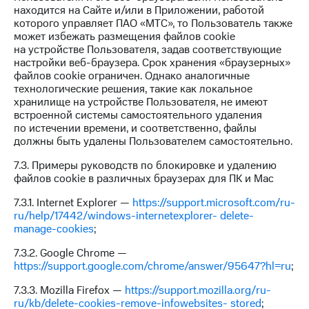
находится на Сайте и/или в Приложении, работой
которого управляет ПАО «МТС», то Пользователь также
может избежать размещения файлов cookie
на устройстве Пользователя, задав соответствующие
настройки веб-браузера. Срок хранения «браузерных»
файлов cookie ограничен. Однако аналогичные
технологические решения, такие как локальное
хранилище на устройстве Пользователя, не имеют
встроенной системы самостоятельного удаления
по истечении времени, и соответственно, файлы
должны быть удалены Пользователем самостоятельно.
7.3. Примеры руководств по блокировке и удалению
файлов cookie в различных браузерах для ПК и Mac
7.3.1. Internet Explorer —
https://support.microsoft.com/ru-
ru/help/17442/windows-internetexplorer- delete-
manage-cookies
;
7.3.2. Google Chrome —
https://support.google.com/chrome/answer/95647?hl=ru
;
7.3.3. Mozilla Firefox —
https://support.mozilla.org/ru-
ru/kb/delete-cookies-remove-infowebsites- stored
;