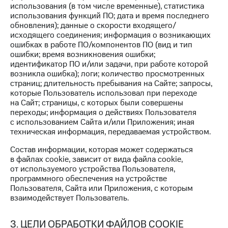
использования (в том числе временные), статистика
КИОН
использования функций ПО; дата и время последнего
Скидка 30%
Музыка
обновления); данные о скорости входящего/
на связь
исходящего соединения; информация о возникающих
КИОН
ошибках в работе ПО/компонентов ПО (вид и тип
С картой
Строки
ошибки; время возникновения ошибки;
МТС
идентификатор ПО и/или задачи, при работе которой
Деньги
Live
возникла ошибка); логи; количество просмотренных
страниц; длительность пребывания на Сайте; запросы,
МТС
Гудок
которые Пользователь использовал при переходе
Накопления
на Сайт; страницы, с которых были совершены
Мой
переходы; информация о действиях Пользователя
Откладывайте
МТС
с использованием Сайта и/или Приложения; иная
деньги
техническая информация, передаваемая устройством.
и получайте
Все
доход 15%
приложения
Состав информации, которая может содержаться
в файлах cookie, зависит от вида файла cookie,
Акции
Финансы
от используемого устройства Пользователя,
Инвестиции
Условия
программного обеспечения на устройстве
пополнения
Пользователя, Сайта или Приложения, с которым
Получайте
взаимодействует Пользователь.
доход
Скидка
онлайн
30%
на связь
3. ЦЕЛИ ОБРАБОТКИ ФАЙЛОВ COOKIE
Страхование