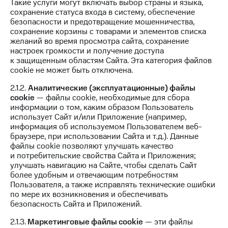
Такие услуги могут включать выбор страны и языка,
доступ
сохранение статуса входа в систему, обеспечение
висы и подписки
к геолокации
безопасности и предотвращение мошенничества,
МТС
сохранение корзины с товарами и элементов списка
Сертификаты
Premium
желаний во время просмотра сайта, сохранение
безопасности
настроек громкости и получение доступа
Подписка
к защищенным областям Сайта. Эта категория файлов
Всё
на гигабайты
cookie не может быть отключена.
интернета,
под
фильмы,
рукой
2.1.2.
Аналитические (эксплуатационные) файлы
музыка
cookie
— файлы cookie, необходимые для сбора
в Мой МТС
и многое
информации о том, каким образом Пользователь
другое
использует Сайт и/или Приложение (например,
Посмотрите,
информация об используемом Пользователем веб-
что
Семейная
браузере, при использовании Сайта и т.д.). Данные
полезного
группа
файлы cookie позволяют улучшать качество
есть
и потребительские свойства Сайта и Приложения;
в нашем
Скидка
улучшать навигацию на Сайте, чтобы сделать Сайт
приложении
на тарифы,
более удобным и отвечающим потребностям
общие
Пользователя, а также исправлять технические ошибки
КИОН
подписки
по мере их возникновения и обеспечивать
и услуги,
безопасность Сайта и Приложений.
КИОН
доступ
Музыка
к геолокации
2.1.3.
Маркетинговые файлы cookie
— эти файлы