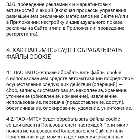
Пополнить
3.1.6. проведение рекламных и маркетинговых
номер
активностей и акций (включая процессы управления
МТС
размещением рекламных материалов на Сайте и/или
в Приложении; настройку индивидуального показа
Настройки
рекламы на Сайте и/или в Приложении; проведение
автоплатежа
ретаргетинга).
Пополнить
4. КАК ПАО «МТС» БУДЕТ ОБРАБАТЫВАТЬ
номер
ФАЙЛЫ COOKIE
другого
оператора
4.1. ПАО «МТС» вправе обрабатывать файлы cookie
Оплата
с использованием средств автоматизации посредством
интернета
осуществления следующих действий (операций) —
и
сбор, запись, систематизация, накопление, хранение,
ТВ
уточнение (обновление, изменение), извлечение,
использование, передача (предоставление, доступ),
Переводы
обезличивание, блокирование, удаление, уничтожение.
с
телефона
4.2. ПАО «МТС» будет обрабатывать файлы cookie
на карту
со дня акцепта Пользователем настоящей Политики /
начала использования Пользователем Сайта и/или
МТС Pay
Приложения и до момента достижения заявленных