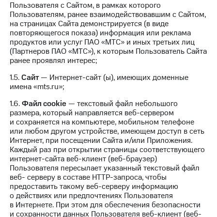
Интернет,
Выбрать
Пользователя с Сайтом, в рамках которого
ТВ и телефон
красивый
Пользователям, ранее взаимодействовавшим с Сайтом,
для дома
номер
на страницах Сайта демонстрируется (в виде
повторяющегося показа) информация или реклама
Заменить
продуктов или услуг ПАО «МТС» и иных третьих лиц
Услуги
SIM-
(Партнеров ПАО «МТС»), к которым Пользователь Сайта
карту
ранее проявлял интерес;
Личный
кабинет
Перейти
1.5.
Сайт
— Интернет-сайт (ы), имеющих доменные
интернета
на
имена «mts.ru»;
и
eSIM
ТВ
1.6.
Файл сookie
— текстовый файл небольшого
Личный
размера, который направляется веб-сервером
Для дома
кабинет
и сохраняется на компьютере, мобильном телефоне
Выберите
спутникового
или любом другом устройстве, имеющем доступ в сеть
и подключите
ТВ
Интернет, при посещении Сайта и/или Приложения.
ТВ
Скачать
Каждый раз при открытии страницы соответствующего
с выгодным
приложение
интернет-сайта веб-клиент (веб-браузер)
тарифом
Мой
Пользователя пересылает указанный текстовый файл
МТС
веб- серверу в составе HTTP-запроса, чтобы
Акции
Тарифы
предоставить такому веб-серверу информацию
Интернет,
о действиях или предпочтениях Пользователя
ТВ и телефон
в Интернете. При этом для обеспечения безопасности
Видеонаблюдение
для дома
и сохранности данных Пользователя веб-клиент (веб-