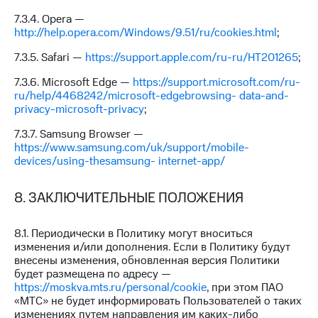
7.3.4. Opera —
http://help.opera.com/Windows/9.51/ru/cookies.html
;
7.3.5. Safari —
https://support.apple.com/ru-ru/HT201265
;
7.3.6. Microsoft Edge —
https://support.microsoft.com/ru-
ru/help/4468242/microsoft-edgebrowsing- data-and-
privacy-microsoft-privacy
;
7.3.7. Samsung Browser —
https://www.samsung.com/uk/support/mobile-
devices/using-thesamsung- internet-app/
8. ЗАКЛЮЧИТЕЛЬНЫЕ ПОЛОЖЕНИЯ
8.1. Периодически в Политику могут вноситься
изменения и/или дополнения. Если в Политику будут
внесены изменения, обновленная версия Политики
будет размещена по адресу —
https://moskva.mts.ru/personal/cookie
, при этом ПАО
«МТС» не будет информировать Пользователей о таких
изменениях путем направления им каких-либо