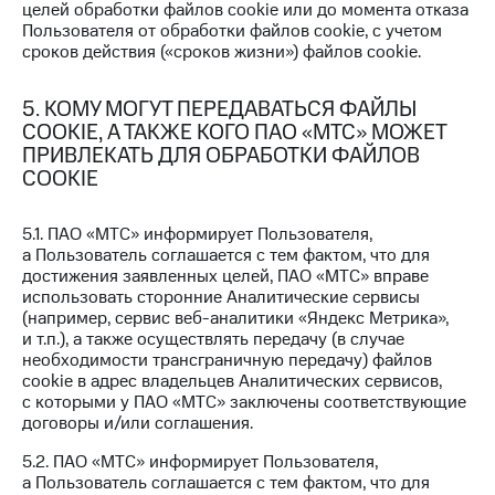
целей обработки файлов cookie или до момента отказа
Оплата
Пользователя от обработки файлов cookie, с учетом
по QR-
сроков действия («сроков жизни») файлов cookie.
коду
за границей
5. КОМУ МОГУТ ПЕРЕДАВАТЬСЯ ФАЙЛЫ
COOKIE, А ТАКЖЕ КОГО ПАО «МТС» МОЖЕТ
тернет-магазин
Смартфоны
ПРИВЛЕКАТЬ ДЛЯ ОБРАБОТКИ ФАЙЛОВ
COOKIE
Наушники
и
5.1. ПАО «МТС» информирует Пользователя,
колонки
а Пользователь соглашается с тем фактом, что для
достижения заявленных целей, ПАО «МТС» вправе
Умные
использовать сторонние Аналитические сервисы
часы
(например, сервис веб-аналитики «Яндекс Метрика»,
и
и т.п.), а также осуществлять передачу (в случае
трекеры
необходимости трансграничную передачу) файлов
cookie в адрес владельцев Аналитических сервисов,
Умный
с которыми у ПАО «МТС» заключены соответствующие
дом
договоры и/или соглашения.
Планшеты
5.2. ПАО «МТС» информирует Пользователя,
а Пользователь соглашается с тем фактом, что для
Акции