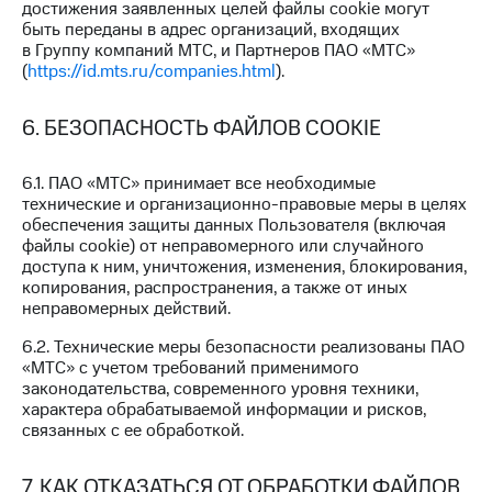
достижения заявленных целей файлы cookie могут
и
быть переданы в адрес организаций, входящих
скидки
в Группу компаний МТС, и Партнеров ПАО «МТС»
(
https://id.mts.ru/companies.html
).
Все
товары
6. БЕЗОПАСНОСТЬ ФАЙЛОВ COOKIE
6.1. ПАО «МТС» принимает все необходимые
технические и организационно-правовые меры в целях
обеспечения защиты данных Пользователя (включая
файлы cookie) от неправомерного или случайного
доступа к ним, уничтожения, изменения, блокирования,
копирования, распространения, а также от иных
неправомерных действий.
6.2. Технические меры безопасности реализованы ПАО
«МТС» с учетом требований применимого
законодательства, современного уровня техники,
характера обрабатываемой информации и рисков,
связанных с ее обработкой.
7. КАК ОТКАЗАТЬСЯ ОТ ОБРАБОТКИ ФАЙЛОВ