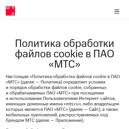
Перенести
ка 30% на связь
обильная связь
Сервисы и подписки
Интернет-магазин
Для дома
Скидка 30% на связь
Личные кабинеты
Финансы
Приложения
номер
ичные кабинеты
в МТС
Мобильная
связь
Тарифы
Интернет
Политика обработки
и
ТВ
файлов cookie в ПАО
Услуги
Спутниковое
«МТС»
ТВ
Роуминг
МТС
Настоящая «Политика обработки файлов cookie в ПАО
Деньги
«МТС» (далее — Политика) определяет условия
Личный
и порядок обработки файлов cookie, собранных
кабинет
Мобильная связь
и обрабатываемых ПАО «МТС» при посещении
Скачать
Перенести
и использовании Пользователями Интернет-сайтов,
приложение
номер
имеющих доменные имена «mts.ru», либо владельцем
Мой
в МТС
которых является ПАО «МТС» (далее — Сайт), а также
МТС
мобильных приложений, распространяемых под
Акции
Тарифы
брендом МТС (далее — Приложение).
Скидка 30%
Услуги