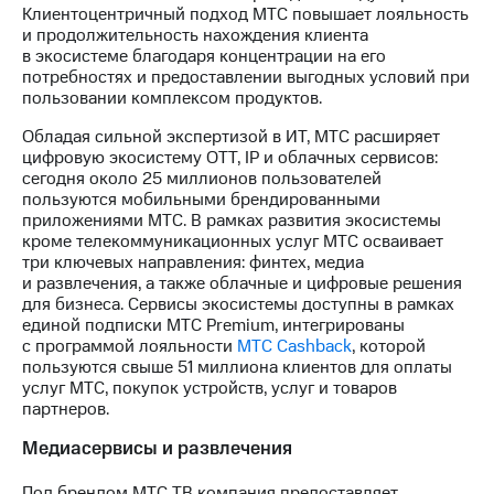
выкупа
Клиентоцентричный подход МТС повышает лояльность
акций
и продолжительность нахождения клиента
Дивиденды
в экосистеме благодаря концентрации на его
Рынок
потребностях и предоставлении выгодных условий при
облигаций
пользовании комплексом продуктов.
Обладая сильной экспертизой в ИТ, МТС расширяет
Описание
цифровую экосистему OTT, IP и облачных сервисов:
Еврооблигации-2023
сегодня около 25 миллионов пользователей
Уведомление
пользуются мобильными брендированными
о
приложениями МТС. В рамках развития экосистемы
погашении
кроме телекоммуникационных услуг МТС осваивает
именных
три ключевых направления: финтех, медиа
облигаций
и развлечения, а также облачные и цифровые решения
Другое
для бизнеса. Сервисы экосистемы доступны в рамках
единой подписки МТС Premium, интегрированы
Регистратор
с программой лояльности
МТС Cashback
, которой
Реквизиты
пользуются свыше 51 миллиона клиентов для оплаты
Контакты
услуг МТС, покупок устройств, услуг и товаров
йчивое развитие
партнеров.
и деловая этика
На главную
Медиасервисы и развлечения
Под брендом МТС ТВ компания предоставляет