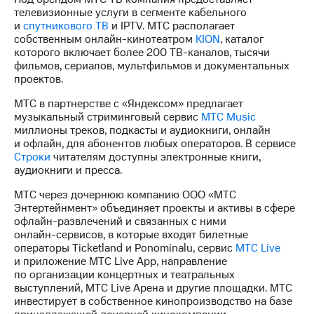
телевизионные услуги в сегменте кабельного
и
спутникового ТВ
и IPTV. МТС располагает
собственным
онлайн-кинотеатром
KION
, каталог
которого включает более 200
ТВ-каналов
, тысячи
фильмов, сериалов, мультфильмов и документальных
проектов.
МТС в партнерстве с «Яндексом» предлагает
музыкальный стриминговый сервис
МТС Music
миллионы треков, подкасты и аудиокниги, онлайн
и офлайн, для абонентов любых операторов. В сервисе
Строки
читателям доступны электронные книги,
аудиокниги и пресса.
МТС через дочернюю компанию ООО «МТС
Энтертейнмент» объединяет проекты и активы в сфере
офлайн-развлечений
и связанных с ними
онлайн-сервисов
, в которые входят билетные
операторы Ticketland и Ponominalu, сервис
МТС Live
и приложение МТС Live App, направление
по организации концертных и театральных
выступлений, МТС Live Арена и другие площадки. МТС
инвестирует в собственное кинопроизводство на базе