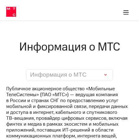
О
сторам и акционерам
Комплаенс и деловая этика
Устойчивое развитие
Медиа-центр
О МТС
О МТС
На главную
компании
О
компании
Стратегия
Стратегия
Карьера
Информация о МТС
в МТС
Карьера
в МТС
Пресс-
релизы
История
компании
МТС
Информация о МТС
о технологиях
Руководство
региона
Публичное акционерное общество «Мобильные
ТелеСистемы» (ПАО «МТС») — ведущая компания
Правовая
в России и странах СНГ по предоставлению услуг
информация
мобильной и фиксированной связи, передачи данных
и доступа в интернет, кабельного и спутникового
Контакты
ТВ-вещания
, провайдер цифровых сервисов, включая
финтех и медиа в рамках экосистем и мобильных
Медиа-центр
приложений, поставщик
ИТ-решений
в области
Пресс-
коммуникационных платформ, интернета вещей,
релизы