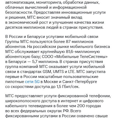
автоматизации, мониторинга, обработки данных,
облачных вычислений и информационной
МТС
безопасности. Предоставляя инновационные услуги
о технологиях
и решения, МТС вносит значимый вклад
в экономический рост и улучшение качества жизни
Достижения
десятков миллионов людей в странах присутствия.
Интервью
В России и Беларуси услугами мобильной связи
Группы МТС пользуются более 87 миллионов
Финансовая
абонентов. На российском рынке мобильного бизнеса
отчетность
МТС обслуживает крупнейшую
81,6-миллионную
абонентскую базу; СООО «Мобильные ТелеСистемы»
Контакты
в Беларуси — 5,7 миллиона. В странах присутствия
группа компаний МТС оказывает услуги мобильной
Новости
связи в стандартах GSM, UMTS и LTE. МТС запустила
в
первые в России масштабные пользовательские
регионе
пилотные
сети 5G
в Москве и
Санкт-Петербурге
со скоростями доступа до 1,5 Гбит/cек.
м и акционерам
Корпоративное
МТС предоставляет услуги фиксированной телефонии,
управление
широкополосного доступа в интернет и цифрового
кабельного телевидения в более чем 200 городах
Корпоративный
во всех федеральных округах РФ. Всего
секретарь
фиксированными услугами в России охвачено свыше