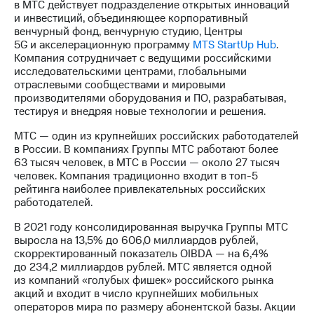
в МТС действует подразделение открытых инноваций
и инвестиций, объединяющее корпоративный
венчурный фонд, венчурную студию, Центры
5G и акселерационную программу
MTS StartUp Hub
.
Компания сотрудничает с ведущими российскими
исследовательскими центрами, глобальными
отраслевыми сообществами и мировыми
производителями оборудования и ПО, разрабатывая,
тестируя и внедряя новые технологии и решения.
МТС — один из крупнейших российских работодателей
в России. В компаниях Группы МТС работают более
63 тысяч человек, в МТС в России — около 27 тысяч
человек. Компания традиционно входит в
топ-5
рейтинга наиболее привлекательных российских
работодателей.
В 2021 году консолидированная выручка Группы МТС
выросла на 13,5% до 606,0 миллиардов рублей,
скорректированный показатель OIBDA — на 6,4%
до 234,2 миллиардов рублей. МТС является одной
из компаний «голубых фишек» российского рынка
акций и входит в число крупнейших мобильных
операторов мира по размеру абонентской базы. Акции