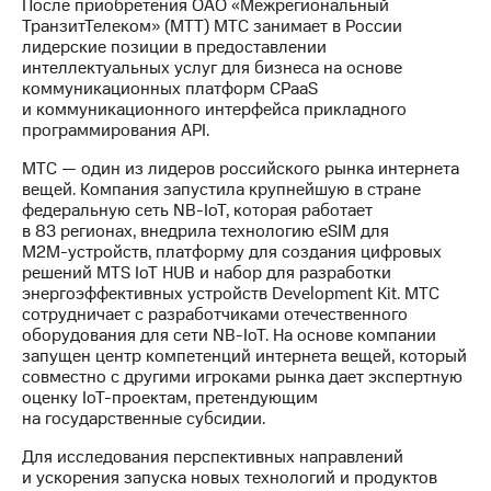
После приобретения ОАО «Межрегиональный
ТранзитТелеком» (МТТ) МТС занимает в России
лидерские позиции в предоставлении
интеллектуальных услуг для бизнеса на основе
коммуникационных платформ CPaaS
и коммуникационного интерфейса прикладного
программирования API.
МТС — один из лидеров российского рынка интернета
вещей. Компания запустила крупнейшую в стране
федеральную сеть
NB-IoT
, которая работает
в 83 регионах, внедрила технологию eSIM для
М2М-устройств
, платформу для создания цифровых
решений MTS IoT HUВ и набор для разработки
энергоэффективных устройств Development Kit. МТС
сотрудничает с разработчиками отечественного
оборудования для сети
NB-IoT
. На основе компании
запущен центр компетенций интернета вещей, который
совместно с другими игроками рынка дает экспертную
оценку
IoT-проектам
, претендующим
на государственные субсидии.
Для исследования перспективных направлений
и ускорения запуска новых технологий и продуктов