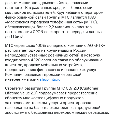
Раскрытие
десяти миллионов домохозяйств, сервисами
информации
платного ТВ в различных средах — более семи
Информация
миллионов пользователей. Крупнейшим оператором
акционерам
фиксированной связи Группы МТС является ПАО
Документы
«Московская городская телефонная сеть» (МГТС),
ПАО
обслуживающая более 2,2 миллиона клиентов
"МТС"
по технологии GPON со скоростью передачи данных
Собрания
до 1 Гбит/с.
акционеров
Личный
МТС через свою 100% дочернюю компанию АО «РТК»
кабинет
располагает одной из крупнейших в России
акционера
непродовольственных розничных сетей, в которую
Акционерный
входят около 4220 салонов связи по обслуживанию
капитал
клиентов, продаже мобильных устройств,
Контроль
предоставлению финансовых и банковских услуг.
и
Компания развивает продажи через свой
аудит
интернет-магазин
shop.mts.ru
.
Рынок
акций
Стратегия развития Группы МТС CLV 2.0 (Customer
Lifetime Value 2.0) подразумевает предоставление
Описание
абоненту множества цифровых продуктов
Программа
за пределами
телеком-услуг
и ориентирована
приобретения
на создание на базе
телеком-бизнеса
продуктовой
Порядок
экосистемы с бесшовным переходом между сервисами.