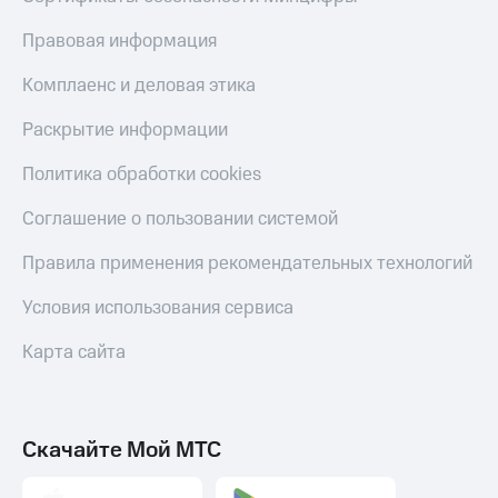
Тарифы
Покупка
Правовая информация
RED,
полисов
РИИЛ
онлайн
Комплаенс и деловая этика
и МТС Супер
дешевле
Скидка 30%
Раскрытие информации
при оплате
на связь
с карты
Политика обработки cookies
МТС Деньги
С картой
МТС
Обзоры
Соглашение о пользовании системой
Деньги
товаров
МТС
Правила применения рекомендательных технологий
Скидки
Накопления
до 40%
Условия использования сервиса
Откладывайте
на смартфоны
деньги
Карта сайта
и получайте
при
доход 15%
покупке
со связью
Платежи
МТС
Скачайте Мой МТС
и
переводы