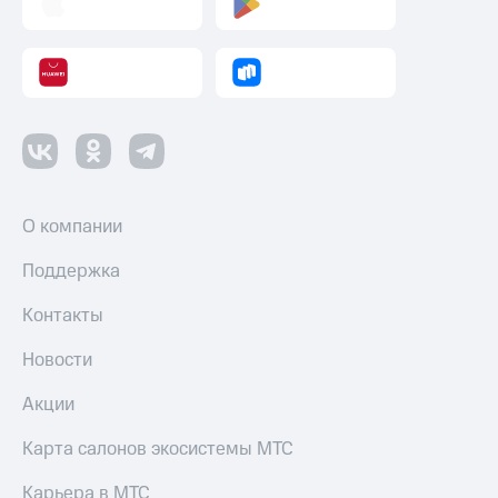
Пополнить
номер
МТС
Настройки
автоплатежа
Пополнить
номер
другого
оператора
О компании
Оплата
Поддержка
интернета
и
Контакты
ТВ
Новости
Переводы
с
Акции
телефона
на карту
Карта салонов экосистемы МТС
МТС Pay
Карьера в МТС