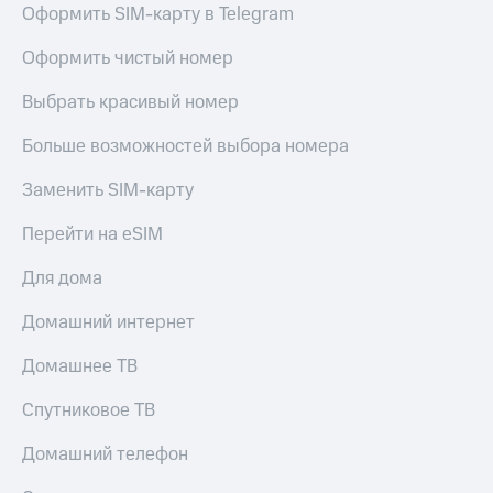
Оформить SIM-карту в Telegram
КИОН
Кино,
Строки
музыка,
Оформить чистый номер
книги
Live
и не
Выбрать красивый номер
только
Гудок
Безопасность
Больше возможностей выбора номера
Мой
МТС
Финансы
Заменить SIM-карту
Все
Детям
Перейти на eSIM
приложения
и родителям
Для дома
Инвестиции
Здоровье
и фитнес
Домашний интернет
Получайте
доход
Приложения
Домашнее ТВ
онлайн
от МТС
Страхование
Спутниковое ТВ
Акции
Покупка
Домашний телефон
Приложения
полисов
КИОН
онлайн