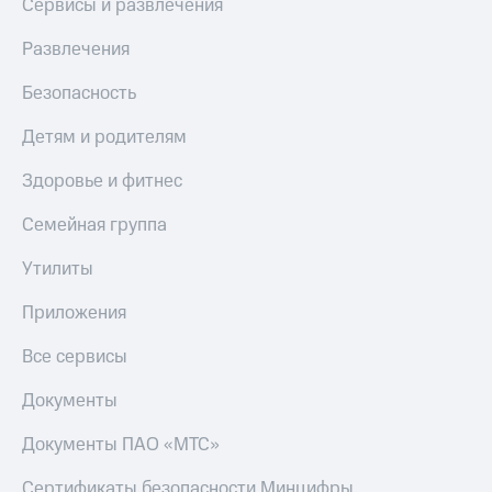
Сервисы и развлечения
КИОН
Скидка 30%
Развлечения
Музыка
на связь
КИОН
Безопасность
С картой
Строки
МТС
Детям и родителям
Деньги
Live
МТС
Здоровье и фитнес
Гудок
Накопления
Семейная группа
Мой
Откладывайте
МТС
деньги
Утилиты
и получайте
Все
доход 15%
Приложения
приложения
Акции
Финансы
Все сервисы
Инвестиции
Условия
пополнения
Документы
Получайте
доход
Скидка
Документы ПАО «МТС»
онлайн
30%
на связь
Страхование
Сертификаты безопасности Минцифры