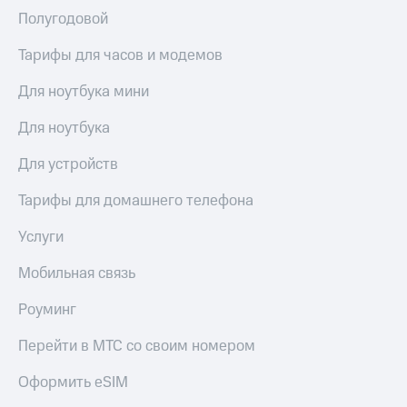
доступ
Полугодовой
висы и подписки
к геолокации
МТС
Тарифы для часов и модемов
Сертификаты
Premium
безопасности
Для ноутбука мини
Подписка
Всё
на гигабайты
Для ноутбука
интернета,
под
фильмы,
рукой
Для устройств
музыка
в Мой МТС
и многое
Тарифы для домашнего телефона
другое
Посмотрите,
что
Семейная
Услуги
полезного
группа
есть
Мобильная связь
в нашем
Скидка
приложении
на тарифы,
Роуминг
общие
КИОН
подписки
Перейти в МТС со своим номером
и услуги,
КИОН
доступ
Оформить eSIM
Музыка
к геолокации