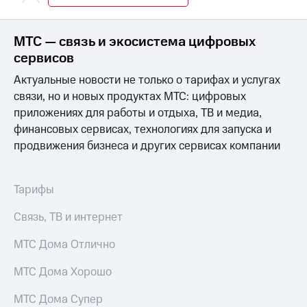
Интернет,
Выбрать
ТВ и телефон
красивый
для дома
номер
МТС — связь и экосистема цифровых
Заменить
сервисов
Услуги
SIM-
Актуальные новости не только о тарифах и услугах
карту
Личный
связи, но и новых продуктах МТС: цифровых
кабинет
Перейти
приложениях для работы и отдыха, ТВ и медиа,
интернета
на
финансовых сервисах, технологиях для запуска и
и
eSIM
ТВ
продвижения бизнеса и других сервисах компании
Личный
Для дома
кабинет
Выберите
спутникового
и подключите
Тарифы
ТВ
ТВ
Скачать
с выгодным
Связь, ТВ и интернет
приложение
тарифом
Мой
МТС Дома Отлично
МТС
Акции
Тарифы
МТС Дома Хорошо
Интернет,
ТВ и телефон
МТС Дома Супер
Видеонаблюдение
для дома