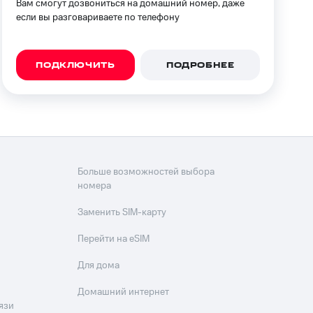
Вам смогут дозвониться на домашний номер, даже
если вы разговариваете по телефону
фитнес
Приложения от МТС
Приложения
ПОДКЛЮЧИТЬ
ПОДРОБНЕЕ
Финансы
Больше возможностей выбора
номера
Заменить SIM-карту
Перейти на eSIM
Для дома
угого оператора
Оплата
Домашний интернет
Интернет-магазин
язи