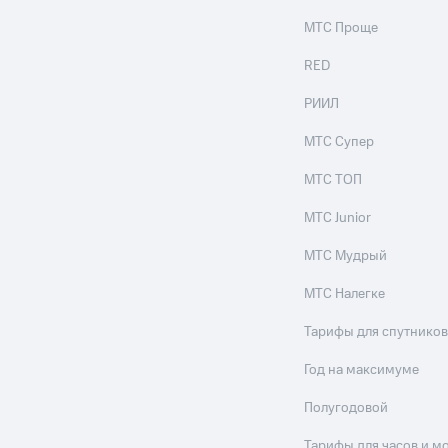
ые часы и трекеры
Умный дом
Планшеты
Акции и 
МТС Проще
ход 15%
RED
РИИЛ
МТС Супер
ле при оплате с карты МТС Деньги
МТС ТОП
МТС Junior
МТС Мудрый
МТС Налегке
Тарифы для спутников
Год на максимуме
Полугодовой
Тарифы для часов и м