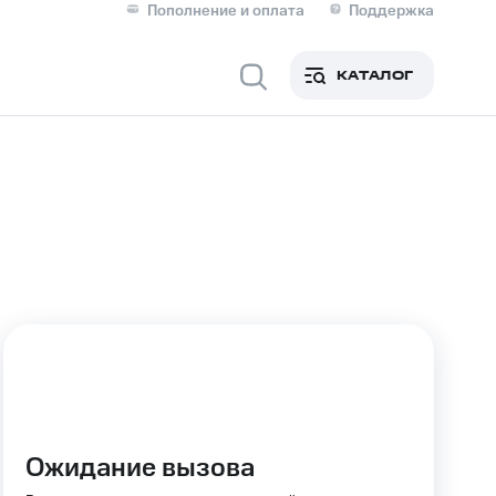
Пополнение и оплата
Поддержка
Скидка 30% на связь
Личные кабинеты
КАТАЛОГ
Мобильная связь
IM-карта для иностранцев
M
Для дома
ерейти в МТС со своим
ой МТС
Сервисы и подписки
Ожидание вызова