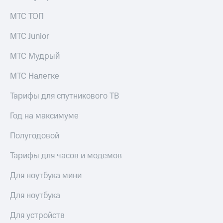
Услуги
149 ₽/
МТС ТОП
мес
Акции
МТС Junior
МТС
Домашний
Premium
интернет
МТС Мудрый
Подписка
Домашнее
на гигабайты
МТС Налегке
ТВ
интернета,
фильмы,
Тарифы для спутникового ТВ
Спутниковое
музыка
ТВ
и многое
Год на максимуме
другое
Домашний
Семейная
Полугодовой
телефон
группа
Тарифы для часов и модемов
Перейти
Скидка
в МТС
на тарифы,
Для ноутбука мини
со своим
общие
номером
подписки
Для ноутбука
и услуги,
Поддержка
доступ
Для устройств
к геолокации