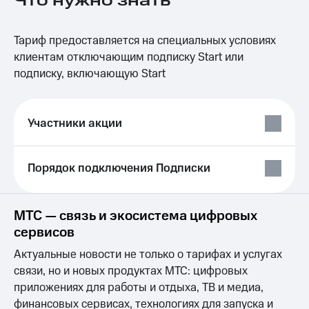
Что нужно знать
на связь
Роуминг
Тарифы
Тариф предоставляется на специальных условиях
RED,
клиентам отключающим подписку Start или
Семейная
РИИЛ
подписку, включающую Start
группа
и МТС
Супер
Заказать
дешевле
SIM-
при
Участники акции
карту
оплате
с карты
Оформить
МТС
Порядок подключения Подписки
eSIM
Деньги
SIM-
Выберите
карта
и подключите
МТС — связь и экосистема цифровых
для
ТВ
сервисов
иностранцев
с выгодным
тарифом
Актуальные новости не только о тарифах и услугах
Оформить
связи, но и новых продуктах МТС: цифровых
чистый
Тарифы
номер
приложениях для работы и отдыха, ТВ и медиа,
Интернет,
финансовых сервисах, технологиях для запуска и