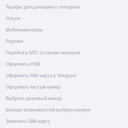
висы и подписки
Сертификаты
МТС
Тарифы для домашнего телефона
безопасности
Premium
Услуги
Всё
Подписка
под
на гигабайты
Мобильная связь
рукой
интернета,
в Мой МТС
фильмы,
Роуминг
музыка
Посмотрите,
и многое
Перейти в МТС со своим номером
что
другое
полезного
Семейная
Оформить eSIM
есть
группа
в нашем
приложении
Оформить SIM-карту в Telegram
Скидка
на тарифы,
КИОН
Оформить чистый номер
общие
подписки
КИОН
Выбрать красивый номер
и услуги,
Музыка
доступ
к геолокации
Больше возможностей выбора номера
КИОН
Кино,
Строки
музыка,
Заменить SIM-карту
книги