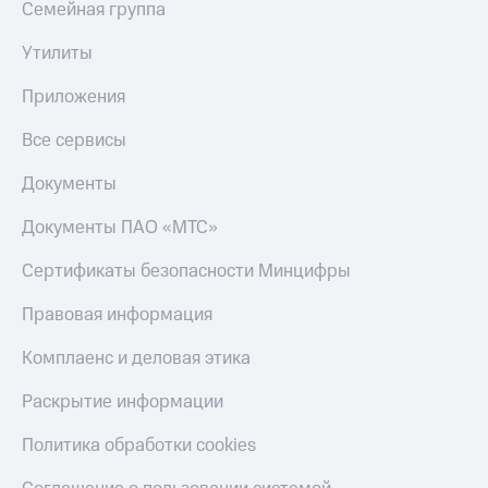
Семейная группа
МТС
КИОН
Деньги
Строки
Утилиты
МТС
Накопления
Live
Приложения
Откладывайте
Гудок
деньги
Все сервисы
и получайте
Мой
доход 15%
Документы
МТС
Акции
Условия
Документы ПАО «МТС»
Все
пополнения
приложения
Сертификаты безопасности Минцифры
Финансы
Скидка
Инвестиции
30%
Правовая информация
на связь
Получайте
доход
Комплаенс и деловая этика
онлайн
Тарифы
Страхование
RED,
Раскрытие информации
РИИЛ
Покупка
и МТС Супер
Политика обработки cookies
полисов
дешевле
онлайн
при оплате