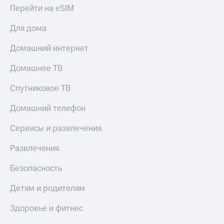
Live
и не
Перейти на eSIM
только
Гудок
Для дома
Безопасность
Мой
Домашний интернет
МТС
Финансы
Домашнее ТВ
Все
Детям
приложения
и родителям
Спутниковое ТВ
Инвестиции
Здоровье
Домашний телефон
и фитнес
Получайте
доход
Сервисы и развлечения
Приложения
онлайн
от МТС
Страхование
Развлечения
Акции
Покупка
Безопасность
полисов
Приложения
онлайн
КИОН
Детям и родителям
Скидка 30%
на связь
КИОН
Здоровье и фитнес
Музыка
С картой