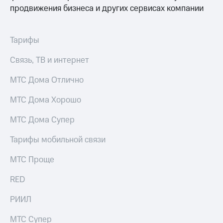
Выбрать
ТВ и телефон
продвижения бизнеса и других сервисах компании
красивый
для дома
номер
Услуги
Заменить
Тарифы
SIM-
Личный
карту
кабинет
Связь, ТВ и интернет
интернета
Перейти
и
МТС Дома Отлично
на
ТВ
eSIM
Личный
МТС Дома Хорошо
кабинет
Для дома
спутникового
МТС Дома Супер
Выберите
ТВ
и подключите
Скачать
Тарифы мобильной связи
ТВ
приложение
с выгодным
Мой
МТС Проще
тарифом
МТС
Акции
RED
Тарифы
Интернет,
РИИЛ
ТВ и телефон
Видеонаблюдение
для дома
для дома
МТС Супер