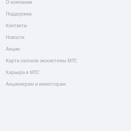
О компании
Пополнить
номер
Поддержка
другого
оператора
Контакты
Оплата
Новости
интернета
и
Акции
ТВ
Карта салонов экосистемы МТС
Переводы
с
телефона
Карьера в МТС
на карту
Акционерам и инвесторам
МТС Pay
Оплата
по QR-
коду
за границей
тернет-магазин