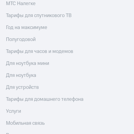
для дома
МТС Налегке
Услуги
149 ₽/
Тарифы для спутникового ТВ
мес
Акции
Год на максимуме
МТС
Домашний
Premium
Полугодовой
интернет
Подписка
Тарифы для часов и модемов
Домашнее
на гигабайты
ТВ
интернета,
Для ноутбука мини
фильмы,
Спутниковое
музыка
Для ноутбука
ТВ
и многое
другое
Для устройств
Домашний
телефон
Семейная
Тарифы для домашнего телефона
группа
Перейти
в МТС
Скидка
Услуги
со своим
на тарифы,
номером
общие
Мобильная связь
подписки
Поддержка
и услуги,