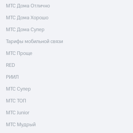
Интернет,
Выбрать
МТС Дома Отлично
ТВ и телефон
красивый
для дома
номер
МТС Дома Хорошо
Заменить
Услуги
SIM-
МТС Дома Супер
карту
Личный
Тарифы мобильной связи
кабинет
Перейти
интернета
на
МТС Проще
и
eSIM
ТВ
RED
Личный
Для дома
кабинет
Выберите
РИИЛ
спутникового
и подключите
ТВ
ТВ
МТС Супер
Скачать
с выгодным
приложение
тарифом
МТС ТОП
Мой
МТС
МТС Junior
Акции
Тарифы
Интернет,
МТС Мудрый
ТВ и телефон
Видеонаблюдение
для дома