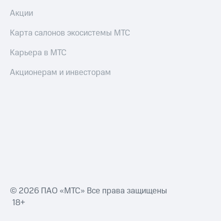
Пополнить
Акции
номер
МТС
Карта салонов экосистемы МТС
Настройки
Карьера в МТС
автоплатежа
Пополнить
Акционерам и инвесторам
номер
другого
оператора
Оплата
интернета
и
ТВ
Переводы
с
телефона
© 2026 ПАО «МТС» Все права защищены
на карту
18+
МТС Pay