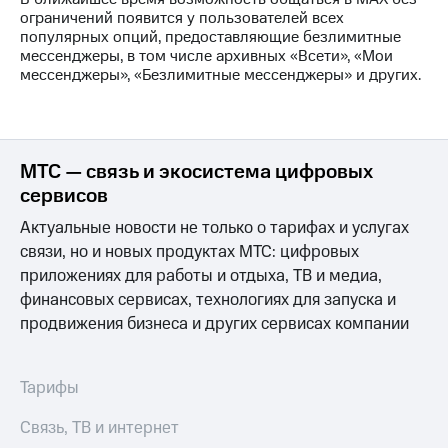
на связь
ограничений появится у пользователей всех
популярных опций, предоставляющие безлимитные
Роуминг
Тарифы
мессенджеры, в том числе архивных «Всети», «Мои
RED,
мессенджеры», «Безлимитные мессенджеры» и других.
Семейная
РИИЛ
группа
и МТС
Супер
Заказать
дешевле
SIM-
при
МТС — связь и экосистема цифровых
карту
оплате
сервисов
с карты
Оформить
МТС
Актуальные новости не только о тарифах и услугах
eSIM
Деньги
связи, но и новых продуктах МТС: цифровых
приложениях для работы и отдыха, ТВ и медиа,
SIM-
Выберите
финансовых сервисах, технологиях для запуска и
карта
и подключите
для
ТВ
продвижения бизнеса и других сервисах компании
иностранцев
с выгодным
тарифом
Оформить
Тарифы
чистый
Тарифы
номер
Связь, ТВ и интернет