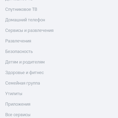
КИОН
Кино,
Строки
Спутниковое ТВ
музыка,
книги
Live
и не
Домашний телефон
только
Гудок
Сервисы и развлечения
Безопасность
Мой
Развлечения
МТС
Финансы
Безопасность
Все
Детям
приложения
и родителям
Детям и родителям
Инвестиции
Здоровье
Здоровье и фитнес
и фитнес
Получайте
Семейная группа
доход
Приложения
онлайн
от МТС
Утилиты
Страхование
Акции
Приложения
Покупка
Приложения
полисов
Все сервисы
КИОН
онлайн