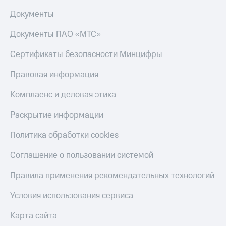
КИОН
Документы
Скидка 30%
Музыка
на связь
Документы ПАО «МТС»
КИОН
С картой
Строки
Сертификаты безопасности Минцифры
МТС
Деньги
Live
Правовая информация
МТС
Гудок
Накопления
Комплаенс и деловая этика
Мой
Откладывайте
Раскрытие информации
МТС
деньги
и получайте
Политика обработки cookies
Все
доход 15%
приложения
Соглашение о пользовании системой
Акции
Финансы
Инвестиции
Условия
Правила применения рекомендательных технологий
пополнения
Получайте
Условия использования сервиса
доход
Скидка
онлайн
30%
Карта сайта
на связь
Страхование