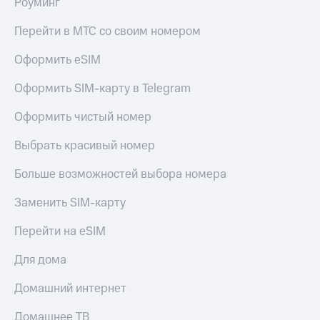
Роуминг
доступ
висы и подписки
к геолокации
Перейти в МТС со своим номером
МТС
Сертификаты
Premium
Оформить eSIM
безопасности
Подписка
Оформить SIM-карту в Telegram
Всё
на гигабайты
интернета,
под
Оформить чистый номер
фильмы,
рукой
музыка
в Мой МТС
Выбрать красивый номер
и многое
другое
Посмотрите,
Больше возможностей выбора номера
что
Семейная
полезного
группа
Заменить SIM-карту
есть
в нашем
Скидка
Перейти на eSIM
приложении
на тарифы,
общие
Для дома
КИОН
подписки
и услуги,
Домашний интернет
КИОН
доступ
Музыка
к геолокации
Домашнее ТВ