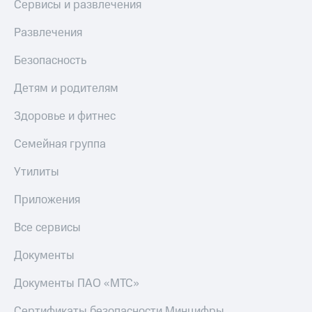
Сервисы и развлечения
МТС
КИОН
Деньги
Строки
Развлечения
МТС
Накопления
Live
Безопасность
Откладывайте
Гудок
Детям и родителям
деньги
и получайте
Мой
доход 15%
Здоровье и фитнес
МТС
Акции
Условия
Семейная группа
Все
пополнения
приложения
Утилиты
Финансы
Скидка
Инвестиции
30%
Приложения
на связь
Получайте
доход
Все сервисы
онлайн
Тарифы
Страхование
RED,
Документы
РИИЛ
Покупка
и МТС Супер
Документы ПАО «МТС»
полисов
дешевле
онлайн
при оплате
Сертификаты безопасности Минцифры