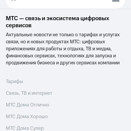
Выбрать
ТВ и телефон
красивый
для дома
номер
МТС — связь и экосистема цифровых
Услуги
Заменить
сервисов
SIM-
Личный
карту
Актуальные новости не только о тарифах и услугах
кабинет
интернета
связи, но и новых продуктах МТС: цифровых
Перейти
и
приложениях для работы и отдыха, ТВ и медиа,
на
ТВ
финансовых сервисах, технологиях для запуска и
eSIM
Личный
продвижения бизнеса и других сервисах компании
кабинет
Для дома
спутникового
Выберите
ТВ
и подключите
Скачать
Тарифы
ТВ
приложение
с выгодным
Мой
Связь, ТВ и интернет
тарифом
МТС
Акции
МТС Дома Отлично
Тарифы
Интернет,
МТС Дома Хорошо
ТВ и телефон
Видеонаблюдение
для дома
для дома
МТС Дома Супер