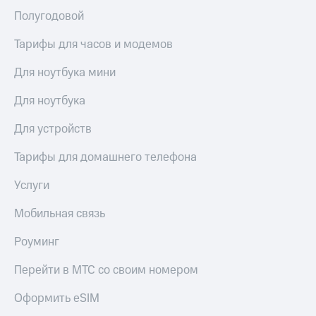
висы и подписки
Сертификаты
МТС
Полугодовой
безопасности
Premium
Тарифы для часов и модемов
Всё
Подписка
под
на гигабайты
Для ноутбука мини
рукой
интернета,
в Мой МТС
фильмы,
Для ноутбука
музыка
Посмотрите,
и многое
Для устройств
что
другое
полезного
Семейная
Тарифы для домашнего телефона
есть
группа
в нашем
Услуги
приложении
Скидка
на тарифы,
КИОН
Мобильная связь
общие
подписки
КИОН
Роуминг
и услуги,
Музыка
доступ
Перейти в МТС со своим номером
к геолокации
КИОН
Кино,
Строки
музыка,
Оформить eSIM
книги