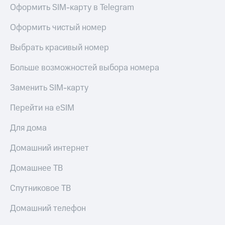
Live
и не
Оформить SIM-карту в Telegram
только
Гудок
Оформить чистый номер
Безопасность
Мой
Выбрать красивый номер
МТС
Финансы
Больше возможностей выбора номера
Все
Детям
приложения
и родителям
Заменить SIM-карту
Инвестиции
Здоровье
Перейти на eSIM
и фитнес
Получайте
доход
Для дома
Приложения
онлайн
от МТС
Страхование
Домашний интернет
Акции
Покупка
Домашнее ТВ
полисов
Приложения
онлайн
КИОН
Спутниковое ТВ
Скидка 30%
на связь
КИОН
Домашний телефон
Музыка
С картой