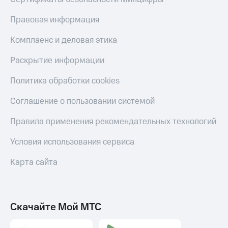
Скидка 30%
с карты
на связь
МТС Деньги
Правовая информация
С картой
Обзоры
Комплаенс и деловая этика
МТС
товаров
Деньги
Раскрытие информации
МТС
Скидки
Накопления
до 40%
Политика обработки cookies
на смартфоны
Откладывайте
Соглашение о пользовании системой
деньги
при
и получайте
покупке
доход 15%
Правила применения рекомендательных технологий
со связью
Платежи
МТС
и
Условия использования сервиса
переводы
Карта сайта
Пополнить
номер
МТС
Скачайте Мой МТС
Настройки
автоплатежа